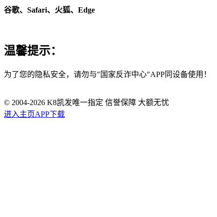
谷歌、Safari、火狐、Edge
温馨提示：
为了您的隐私安全，请勿与"国家反诈中心"APP同设备使用！
© 2004-
2026
K8凯发唯一指定 信誉保障 大额无忧
进入主页
APP下载